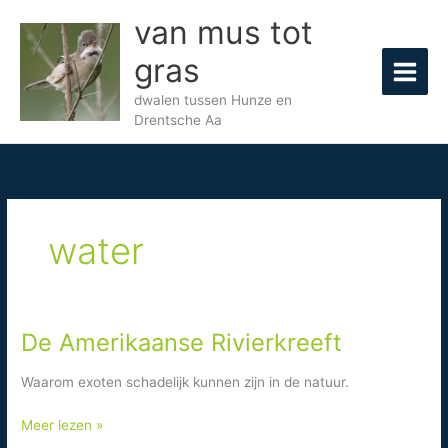
Ga
van mus tot
naar
de
gras
inhoud
dwalen tussen Hunze en
Drentsche Aa
water
De Amerikaanse Rivierkreeft
Waarom exoten schadelijk kunnen zijn in de natuur.
De
Meer lezen »
Amerikaanse