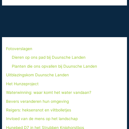
Rivierkreeft
Fotoverslagen
Dieren op ons pad bij Duunsche Landen
Planten die ons opvallen bij Duunsche Landen
Uitblazingskom Duunsche Landen
Het Hunzeproject
Waterwinning: waar komt het water vandaan?
Bevers veranderen hun omgeving
Reigers: heksensnot en viltbolletjes
Invloed van de mens op het landschap
Hunebed D7 in het Strubben Kniphorstbos