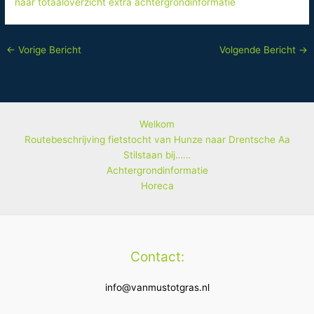
naar totaaloverzicht extra achtergrondinformatie
←
Vorige Bericht
Volgende Bericht
→
Welkom
Routebeschrijving fietstocht van Hunze naar Drentsche Aa
Stilstaan bij……
Achtergrondinformatie
Horeca
Contact:
info@vanmustotgras.nl