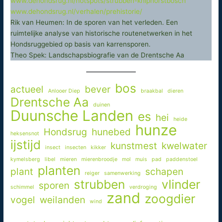
www.dehondsrug.nl/hotspots/strubben-kniphorstbosch
www.dehondsrug.nl/verhalen/prehistorie/
Rik van Heumen: In de sporen van het verleden. Een
ruimtelijke analyse van historische routenetwerken in het
Hondsruggebied op basis van karrensporen.
Theo Spek: Landschapsbiografie van de Drentsche Aa
bos
actueel
bever
Anlooer Diep
braakbal
dieren
Drentsche Aa
duinen
Duunsche Landen
es
hei
heide
hunze
Hondsrug
hunebed
heksensnot
ijstijd
kunstmest
kwelwater
insect
insecten
kikker
kymelsberg
libel
mieren
mierenbroodje
mol
muis
pad
paddenstoel
planten
plant
schapen
reiger
samenwerking
strubben
vlinder
sporen
schimmel
verdroging
zand
zoogdier
vogel
weilanden
wind