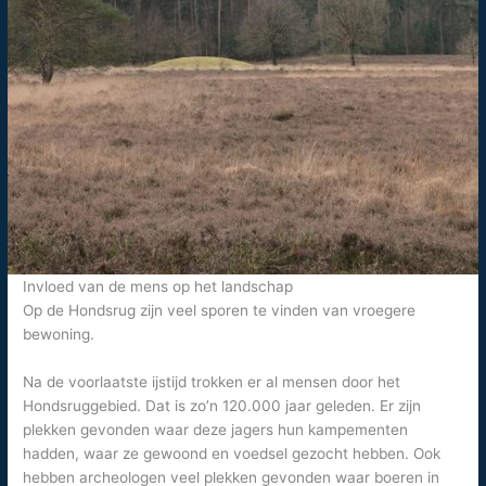
Invloed van de mens op het landschap
Op de Hondsrug zijn veel sporen te vinden van vroegere
bewoning.
Na de voorlaatste ijstijd trokken er al mensen door het
Hondsruggebied. Dat is zo’n 120.000 jaar geleden. Er zijn
plekken gevonden waar deze jagers hun kampementen
hadden, waar ze gewoond en voedsel gezocht hebben. Ook
hebben archeologen veel plekken gevonden waar boeren in