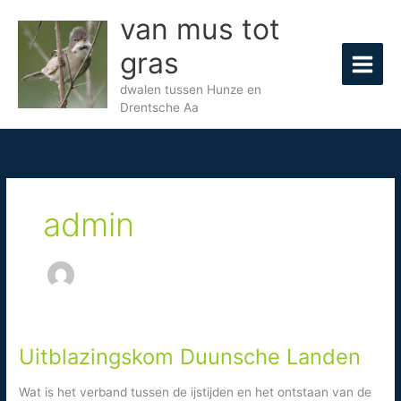
Ga
van mus tot
naar
de
gras
inhoud
dwalen tussen Hunze en
Drentsche Aa
admin
Uitblazingskom Duunsche Landen
Wat is het verband tussen de ijstijden en het ontstaan van de